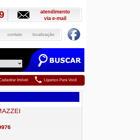
atendimento
9
via e-mail
contato
localização
Cadastrar Imóvel
Ligamos Para Você
MAZZEI
9976