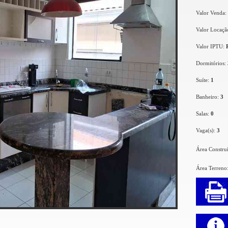
Valor Venda:
Valor Locaçã
Valor IPTU:
Dormitórios:
Suíte:
1
Banheiro:
3
Salas:
0
Vaga(s):
3
Área Constru
Área Terreno