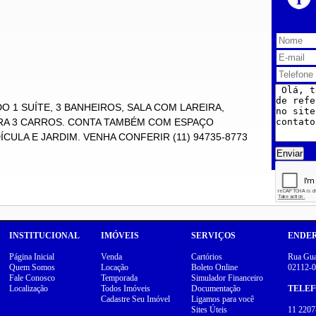
 1 SUÍTE, 3 BANHEIROS, SALA COM LAREIRA,
RA 3 CARROS. CONTA TAMBÉM COM ESPAÇO
ULA E JARDIM. VENHA CONFERIR (11) 94735-8773
Enviar
INSTITUCIONAL
IMÓVEIS
SERVIÇOS
ENDE
Página Inicial
Venda
Cartórios
Rua Guar
Quem Somos
Locação
Boleto Online
02112-0
Fale Conosco
Temporada
Simulador Financeiro
Localização
Todos Imóveis
Documentação
TELE
Cadastre Seu Imóvel
Ligamos para você
Sites Úteis
11 2207