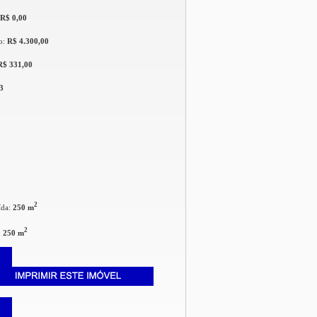
R$ 0,00
o:
R$ 4.300,00
R$ 331,00
3
2
ída:
250 m
2
:
250 m