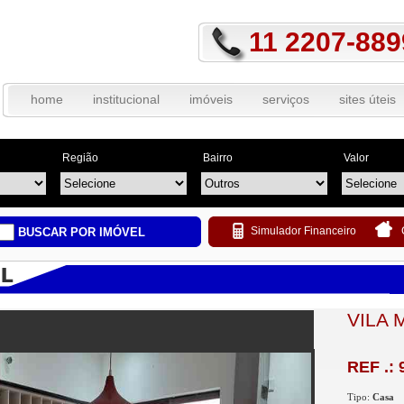
11 2207-889
home
institucional
imóveis
serviços
sites úteis
Região
Bairro
Valor
Simulador Financeiro
BUSCAR POR IMÓVEL
VILA 
REF .: 
Tipo:
Casa