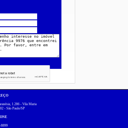
REÇO
anésia, 1.286 - Vila Maria
02 - São Paulo/SP
FONE
-8899