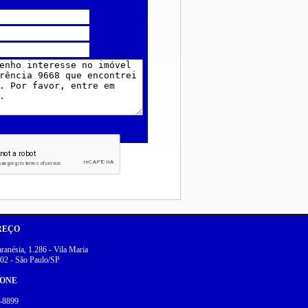
REÇO
anésia, 1.286 - Vila Maria
02 - São Paulo/SP
FONE
-8899