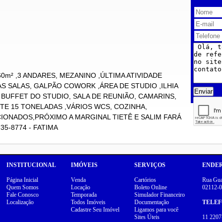
m² ,3 ANDARES, MEZANINO ,ÚLTIMA ATIVIDADE
AS SALAS, GALPÃO COWORK ,ÁREA DE STUDIO ,ILHIA
Enviar
 BUFFET DO STUDIO, SALA DE REUNIÃO, CAMARINS,
TE 15 TONELADAS ,VÁRIOS WCS, COZINHA,
IONADOS,PRÓXIMO A MARGINAL TIETÊ E SALIM FARÁ
735-8774 - FATIMA
INSTITUCIONAL
IMÓVEIS
SERVIÇOS
ENDE
Página Inicial
Venda
Cartórios
Rua Guar
Quem Somos
Locação
Boleto Online
02112-0
Fale Conosco
Temporada
Simulador Financeiro
Localização
Todos Imóveis
Documentação
TELE
Cadastre Seu Imóvel
Ligamos para você
Sites Úteis
11 2207