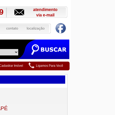
atendimento
9
via e-mail
contato
localização
Cadastrar Imóvel
Ligamos Para Você
APÉ