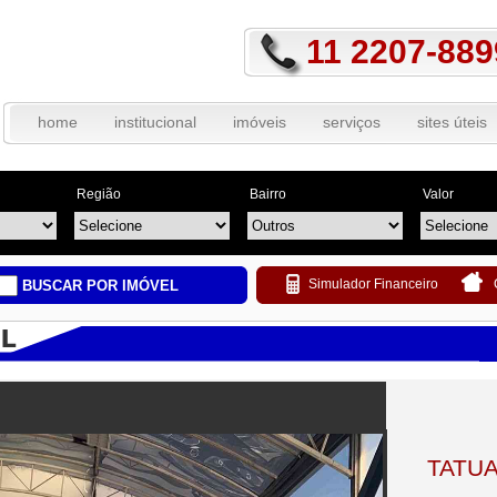
11 2207-889
home
institucional
imóveis
serviços
sites úteis
Região
Bairro
Valor
Simulador Financeiro
BUSCAR POR IMÓVEL
TATU