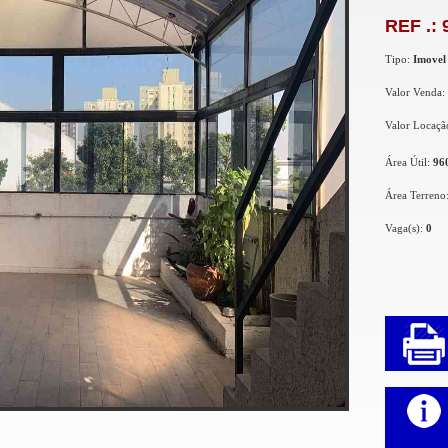
REF .: 
Tipo:
Imovel
Valor Venda:
Valor Locaçã
Área Útil:
96
Área Terreno
Vaga(s):
0