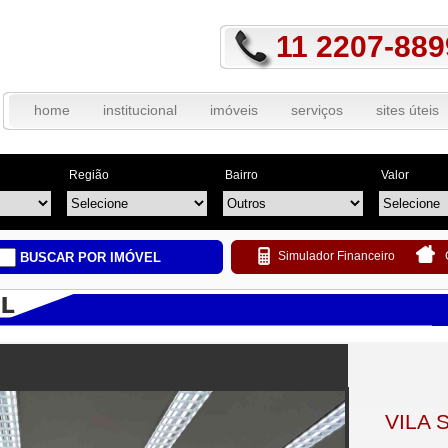
11 2207-889
home
institucional
imóveis
serviços
sites úteis
Região
Bairro
Valor
Simulador Financeiro
BUSCAR POR IMÓVEL
VILA 