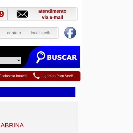
atendimento
9
via e-mail
contato
localização
Cadastrar Imóvel
Ligamos Para Você
SABRINA