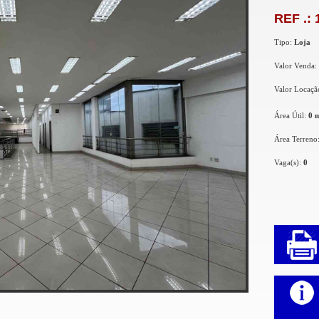
REF .: 
Tipo:
Loja
Valor Venda:
Valor Locaçã
Área Útil:
0 
Área Terreno
Vaga(s):
0