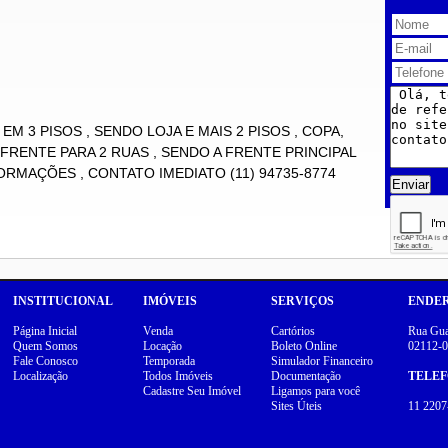
EM 3 PISOS , SENDO LOJA E MAIS 2 PISOS , COPA,
 FRENTE PARA 2 RUAS , SENDO A FRENTE PRINCIPAL
RMAÇÕES , CONTATO IMEDIATO (11) 94735-8774
Enviar
INSTITUCIONAL
IMÓVEIS
SERVIÇOS
ENDE
Página Inicial
Venda
Cartórios
Rua Guar
Quem Somos
Locação
Boleto Online
02112-0
Fale Conosco
Temporada
Simulador Financeiro
Localização
Todos Imóveis
Documentação
TELE
Cadastre Seu Imóvel
Ligamos para você
Sites Úteis
11 2207