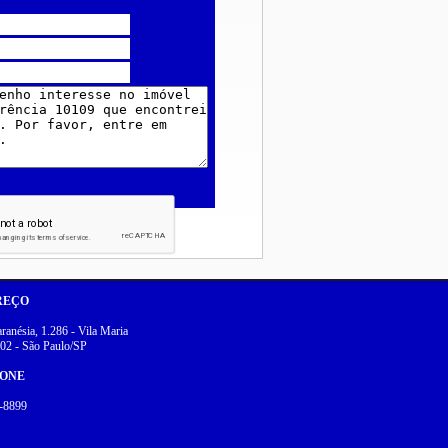
REÇO
anésia, 1.286 - Vila Maria
02 - São Paulo/SP
FONE
-8899